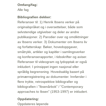
Omfang/fag:
Alle fag
Bibliografien dekker:
Referanser til: 1) Henrik Ibsens verker på
originalspråket og i oversettelser, både som
selvstendige utgivelser og deler av andre
publikasjoner. 2) Parodier over og omdiktninger
av Ibsens verker. 3) Dokumenter om Ibsens liv
og forfatterskap: Bøker, hovedoppgaver,
småtrykk, artikler og kapitler i samlingsverker
og konferanserapporter, i tidsskrifter og aviser.
Referanser til videogram og lydopptak er også
inkludert. I prinsippet ingen nasjonal eller
språklig begrensning. Hovedsaklig basert på
primærregistrering av dokumenter. Innførsler i
flere trykte, retrospektive bibliografier og
bibliografien i "Ibsenårbok" / "Contemporary
approaches to Ibsen" (1953-1997) er inkludert.
Oppdatering:
Oppdateres løpende