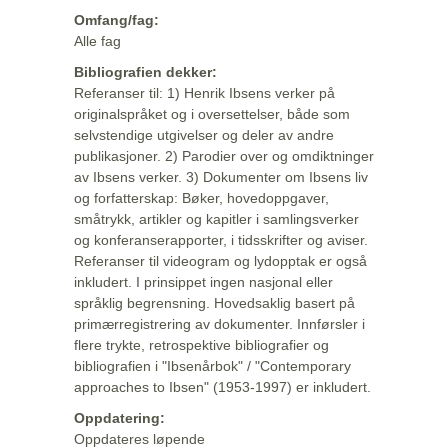
Omfang/fag:
Alle fag
Bibliografien dekker:
Referanser til: 1) Henrik Ibsens verker på
originalspråket og i oversettelser, både som
selvstendige utgivelser og deler av andre
publikasjoner. 2) Parodier over og omdiktninger
av Ibsens verker. 3) Dokumenter om Ibsens liv
og forfatterskap: Bøker, hovedoppgaver,
småtrykk, artikler og kapitler i samlingsverker
og konferanserapporter, i tidsskrifter og aviser.
Referanser til videogram og lydopptak er også
inkludert. I prinsippet ingen nasjonal eller
språklig begrensning. Hovedsaklig basert på
primærregistrering av dokumenter. Innførsler i
flere trykte, retrospektive bibliografier og
bibliografien i "Ibsenårbok" / "Contemporary
approaches to Ibsen" (1953-1997) er inkludert.
Oppdatering:
Oppdateres løpende