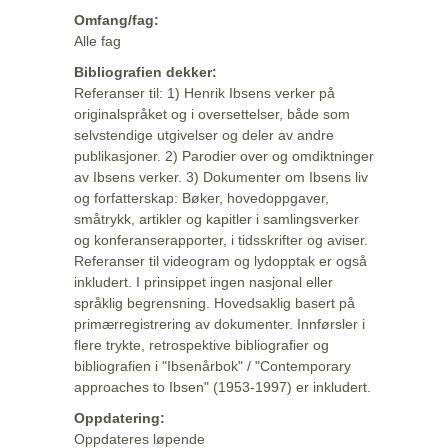
Omfang/fag:
Alle fag
Bibliografien dekker:
Referanser til: 1) Henrik Ibsens verker på
originalspråket og i oversettelser, både som
selvstendige utgivelser og deler av andre
publikasjoner. 2) Parodier over og omdiktninger
av Ibsens verker. 3) Dokumenter om Ibsens liv
og forfatterskap: Bøker, hovedoppgaver,
småtrykk, artikler og kapitler i samlingsverker
og konferanserapporter, i tidsskrifter og aviser.
Referanser til videogram og lydopptak er også
inkludert. I prinsippet ingen nasjonal eller
språklig begrensning. Hovedsaklig basert på
primærregistrering av dokumenter. Innførsler i
flere trykte, retrospektive bibliografier og
bibliografien i "Ibsenårbok" / "Contemporary
approaches to Ibsen" (1953-1997) er inkludert.
Oppdatering:
Oppdateres løpende