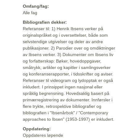
Omfang/fag:
Alle fag
Bibliografien dekker:
Referanser til: 1) Henrik Ibsens verker på
originalspråket og i oversettelser, både som
selvstendige utgivelser og deler av andre
publikasjoner. 2) Parodier over og omdiktninger
av Ibsens verker. 3) Dokumenter om Ibsens liv
og forfatterskap: Bøker, hovedoppgaver,
småtrykk, artikler og kapitler i samlingsverker
og konferanserapporter, i tidsskrifter og aviser.
Referanser til videogram og lydopptak er også
inkludert. I prinsippet ingen nasjonal eller
språklig begrensning. Hovedsaklig basert på
primærregistrering av dokumenter. Innførsler i
flere trykte, retrospektive bibliografier og
bibliografien i "Ibsenårbok" / "Contemporary
approaches to Ibsen" (1953-1997) er inkludert.
Oppdatering:
Oppdateres løpende