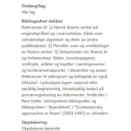
Omfang/fag:
Alle fag
Bibliografien dekker:
Referanser til: 1) Henrik Ibsens verker på
originalspråket og i oversettelser, både som
selvstendige utgivelser og deler av andre
publikasjoner. 2) Parodier over og omdiktninger
av Ibsens verker. 3) Dokumenter om Ibsens liv
og forfatterskap: Bøker, hovedoppgaver,
småtrykk, artikler og kapitler i samlingsverker
og konferanserapporter, i tidsskrifter og aviser.
Referanser til videogram og lydopptak er også
inkludert. I prinsippet ingen nasjonal eller
språklig begrensning. Hovedsaklig basert på
primærregistrering av dokumenter. Innførsler i
flere trykte, retrospektive bibliografier og
bibliografien i "Ibsenårbok" / "Contemporary
approaches to Ibsen" (1953-1997) er inkludert.
Oppdatering:
Oppdateres løpende