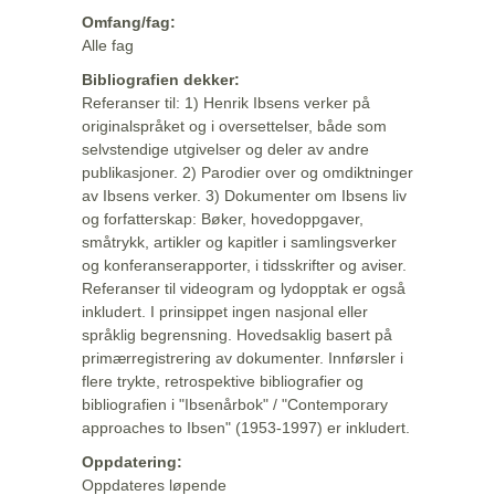
Omfang/fag:
Alle fag
Bibliografien dekker:
Referanser til: 1) Henrik Ibsens verker på
originalspråket og i oversettelser, både som
selvstendige utgivelser og deler av andre
publikasjoner. 2) Parodier over og omdiktninger
av Ibsens verker. 3) Dokumenter om Ibsens liv
og forfatterskap: Bøker, hovedoppgaver,
småtrykk, artikler og kapitler i samlingsverker
og konferanserapporter, i tidsskrifter og aviser.
Referanser til videogram og lydopptak er også
inkludert. I prinsippet ingen nasjonal eller
språklig begrensning. Hovedsaklig basert på
primærregistrering av dokumenter. Innførsler i
flere trykte, retrospektive bibliografier og
bibliografien i "Ibsenårbok" / "Contemporary
approaches to Ibsen" (1953-1997) er inkludert.
Oppdatering:
Oppdateres løpende