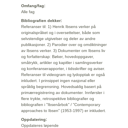
Omfang/fag:
Alle fag
Bibliografien dekker:
Referanser til: 1) Henrik Ibsens verker på
originalspråket og i oversettelser, både som
selvstendige utgivelser og deler av andre
publikasjoner. 2) Parodier over og omdiktninger
av Ibsens verker. 3) Dokumenter om Ibsens liv
og forfatterskap: Bøker, hovedoppgaver,
småtrykk, artikler og kapitler i samlingsverker
og konferanserapporter, i tidsskrifter og aviser.
Referanser til videogram og lydopptak er også
inkludert. I prinsippet ingen nasjonal eller
språklig begrensning. Hovedsaklig basert på
primærregistrering av dokumenter. Innførsler i
flere trykte, retrospektive bibliografier og
bibliografien i "Ibsenårbok" / "Contemporary
approaches to Ibsen" (1953-1997) er inkludert.
Oppdatering:
Oppdateres løpende