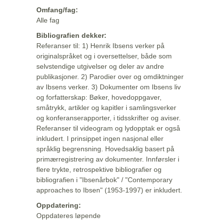
Omfang/fag:
Alle fag
Bibliografien dekker:
Referanser til: 1) Henrik Ibsens verker på
originalspråket og i oversettelser, både som
selvstendige utgivelser og deler av andre
publikasjoner. 2) Parodier over og omdiktninger
av Ibsens verker. 3) Dokumenter om Ibsens liv
og forfatterskap: Bøker, hovedoppgaver,
småtrykk, artikler og kapitler i samlingsverker
og konferanserapporter, i tidsskrifter og aviser.
Referanser til videogram og lydopptak er også
inkludert. I prinsippet ingen nasjonal eller
språklig begrensning. Hovedsaklig basert på
primærregistrering av dokumenter. Innførsler i
flere trykte, retrospektive bibliografier og
bibliografien i "Ibsenårbok" / "Contemporary
approaches to Ibsen" (1953-1997) er inkludert.
Oppdatering:
Oppdateres løpende