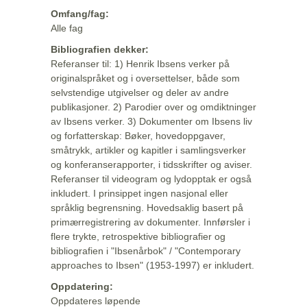
Omfang/fag:
Alle fag
Bibliografien dekker:
Referanser til: 1) Henrik Ibsens verker på
originalspråket og i oversettelser, både som
selvstendige utgivelser og deler av andre
publikasjoner. 2) Parodier over og omdiktninger
av Ibsens verker. 3) Dokumenter om Ibsens liv
og forfatterskap: Bøker, hovedoppgaver,
småtrykk, artikler og kapitler i samlingsverker
og konferanserapporter, i tidsskrifter og aviser.
Referanser til videogram og lydopptak er også
inkludert. I prinsippet ingen nasjonal eller
språklig begrensning. Hovedsaklig basert på
primærregistrering av dokumenter. Innførsler i
flere trykte, retrospektive bibliografier og
bibliografien i "Ibsenårbok" / "Contemporary
approaches to Ibsen" (1953-1997) er inkludert.
Oppdatering:
Oppdateres løpende