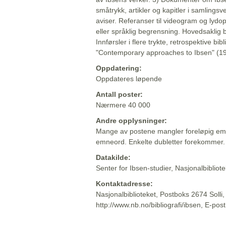
småtrykk, artikler og kapitler i samlingsv
aviser. Referanser til videogram og lydop
eller språklig begrensning. Hovedsaklig 
Innførsler i flere trykte, retrospektive bib
"Contemporary approaches to Ibsen" (19
Oppdatering:
Oppdateres løpende
Antall poster:
Nærmere 40 000
Andre opplysninger:
Mange av postene mangler foreløpig emn
emneord. Enkelte dubletter forekommer.
Datakilde:
Senter for Ibsen-studier, Nasjonalbiblio
Kontaktadresse:
Nasjonalbiblioteket, Postboks 2674 Solli
http://www.nb.no/bibliografi/ibsen, E-pos
Beskrivelsen sist oppdatert: 2022-06-20