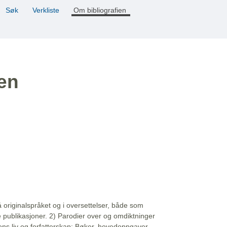
Søk
Verkliste
Om bibliografien
ien
å originalspråket og i oversettelser, både som
e publikasjoner. 2) Parodier over og omdiktninger
ns liv og forfatterskap: Bøker, hovedoppgaver,