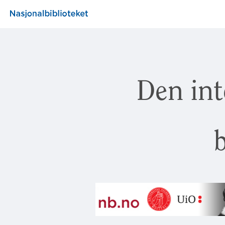
Den int
b