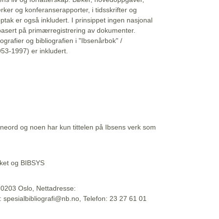
erker og konferanserapporter, i tidsskrifter og
ptak er også inkludert. I prinsippet ingen nasjonal
basert på primærregistrering av dokumenter.
liografier og bibliografien i "Ibsenårbok" /
53-1997) er inkludert.
eord og noen har kun tittelen på Ibsens verk som
teket og BIBSYS
, 0203 Oslo, Nettadresse:
t: spesialbibliografi@nb.no, Telefon: 23 27 61 01
 09:45:34