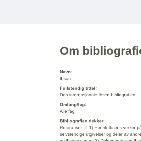
Om bibliograf
Navn:
Ibsen
Fullstendig tittel:
Den internasjonale Ibsen-bibliografien
Omfang/fag:
Alle fag
Bibliografien dekker:
Referanser til: 1) Henrik Ibsens verker p
selvstendige utgivelser og deler av andr
av Ibsens verker. 3) Dokumenter om Ibse