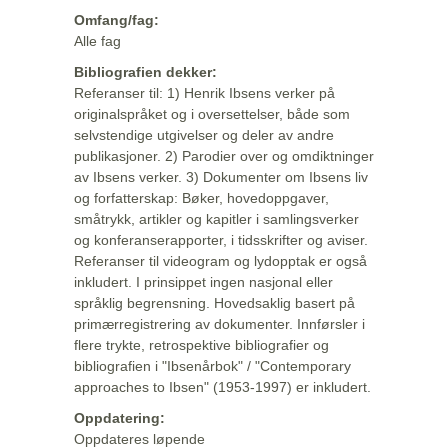
Omfang/fag:
Alle fag
Bibliografien dekker:
Referanser til: 1) Henrik Ibsens verker på
originalspråket og i oversettelser, både som
selvstendige utgivelser og deler av andre
publikasjoner. 2) Parodier over og omdiktninger
av Ibsens verker. 3) Dokumenter om Ibsens liv
og forfatterskap: Bøker, hovedoppgaver,
småtrykk, artikler og kapitler i samlingsverker
og konferanserapporter, i tidsskrifter og aviser.
Referanser til videogram og lydopptak er også
inkludert. I prinsippet ingen nasjonal eller
språklig begrensning. Hovedsaklig basert på
primærregistrering av dokumenter. Innførsler i
flere trykte, retrospektive bibliografier og
bibliografien i "Ibsenårbok" / "Contemporary
approaches to Ibsen" (1953-1997) er inkludert.
Oppdatering:
Oppdateres løpende