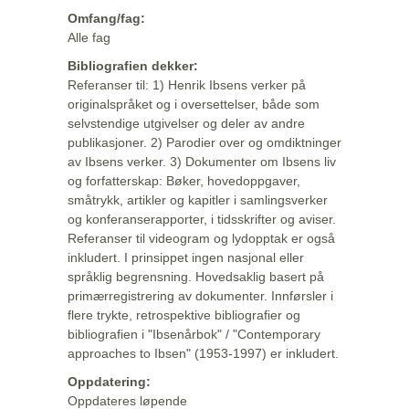
Omfang/fag:
Alle fag
Bibliografien dekker:
Referanser til: 1) Henrik Ibsens verker på
originalspråket og i oversettelser, både som
selvstendige utgivelser og deler av andre
publikasjoner. 2) Parodier over og omdiktninger
av Ibsens verker. 3) Dokumenter om Ibsens liv
og forfatterskap: Bøker, hovedoppgaver,
småtrykk, artikler og kapitler i samlingsverker
og konferanserapporter, i tidsskrifter og aviser.
Referanser til videogram og lydopptak er også
inkludert. I prinsippet ingen nasjonal eller
språklig begrensning. Hovedsaklig basert på
primærregistrering av dokumenter. Innførsler i
flere trykte, retrospektive bibliografier og
bibliografien i "Ibsenårbok" / "Contemporary
approaches to Ibsen" (1953-1997) er inkludert.
Oppdatering:
Oppdateres løpende