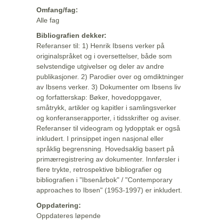
Omfang/fag:
Alle fag
Bibliografien dekker:
Referanser til: 1) Henrik Ibsens verker på
originalspråket og i oversettelser, både som
selvstendige utgivelser og deler av andre
publikasjoner. 2) Parodier over og omdiktninger
av Ibsens verker. 3) Dokumenter om Ibsens liv
og forfatterskap: Bøker, hovedoppgaver,
småtrykk, artikler og kapitler i samlingsverker
og konferanserapporter, i tidsskrifter og aviser.
Referanser til videogram og lydopptak er også
inkludert. I prinsippet ingen nasjonal eller
språklig begrensning. Hovedsaklig basert på
primærregistrering av dokumenter. Innførsler i
flere trykte, retrospektive bibliografier og
bibliografien i "Ibsenårbok" / "Contemporary
approaches to Ibsen" (1953-1997) er inkludert.
Oppdatering:
Oppdateres løpende