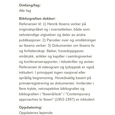
Omfang/fag:
Alle fag
Bibliografien dekker:
Referanser til: 1) Henrik Ibsens verker på
originalspråket og i oversettelser, både som
selvstendige utgivelser og deler av andre
publikasjoner. 2) Parodier over og omdiktninger
av Ibsens verker. 3) Dokumenter om Ibsens liv
og forfatterskap: Bøker, hovedoppgaver,
småtrykk, artikler og kapitler i samlingsverker
og konferanserapporter, i tidsskrifter og aviser.
Referanser til videogram og lydopptak er også
inkludert. I prinsippet ingen nasjonal eller
språklig begrensning. Hovedsaklig basert på
primærregistrering av dokumenter. Innførsler i
flere trykte, retrospektive bibliografier og
bibliografien i "Ibsenårbok" / "Contemporary
approaches to Ibsen" (1953-1997) er inkludert.
Oppdatering:
Oppdateres løpende