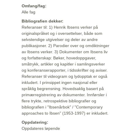
Omfang/fag:
Alle fag
Bibliografien dekker:
Referanser til: 1) Henrik Ibsens verker på
originalspråket og i oversettelser, både som
selvstendige utgivelser og deler av andre
publikasjoner. 2) Parodier over og omdiktninger
av Ibsens verker. 3) Dokumenter om Ibsens liv
og forfatterskap: Bøker, hovedoppgaver,
småtrykk, artikler og kapitler i samlingsverker
og konferanserapporter, i tidsskrifter og aviser.
Referanser til videogram og lydopptak er også
inkludert. I prinsippet ingen nasjonal eller
språklig begrensning. Hovedsaklig basert på
primærregistrering av dokumenter. Innførsler i
flere trykte, retrospektive bibliografier og
bibliografien i "Ibsenårbok" / "Contemporary
approaches to Ibsen" (1953-1997) er inkludert.
Oppdatering:
Oppdateres løpende