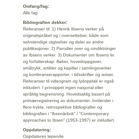
Omfang/fag:
Alle fag
Bibliografien dekker:
Referanser til: 1) Henrik Ibsens verker på
originalspråket og i oversettelser, både som
selvstendige utgivelser og deler av andre
publikasjoner. 2) Parodier over og omdiktninger
av Ibsens verker. 3) Dokumenter om Ibsens liv
og forfatterskap: Bøker, hovedoppgaver,
småtrykk, artikler og kapitler i samlingsverker
og konferanserapporter, i tidsskrifter og aviser.
Referanser til videogram og lydopptak er også
inkludert. I prinsippet ingen nasjonal eller
språklig begrensning. Hovedsaklig basert på
primærregistrering av dokumenter. Innførsler i
flere trykte, retrospektive bibliografier og
bibliografien i "Ibsenårbok" / "Contemporary
approaches to Ibsen" (1953-1997) er inkludert.
Oppdatering:
Oppdateres løpende