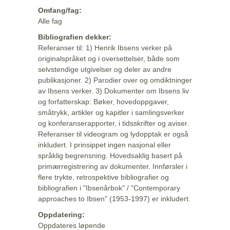
Omfang/fag:
Alle fag
Bibliografien dekker:
Referanser til: 1) Henrik Ibsens verker på
originalspråket og i oversettelser, både som
selvstendige utgivelser og deler av andre
publikasjoner. 2) Parodier over og omdiktninger
av Ibsens verker. 3) Dokumenter om Ibsens liv
og forfatterskap: Bøker, hovedoppgaver,
småtrykk, artikler og kapitler i samlingsverker
og konferanserapporter, i tidsskrifter og aviser.
Referanser til videogram og lydopptak er også
inkludert. I prinsippet ingen nasjonal eller
språklig begrensning. Hovedsaklig basert på
primærregistrering av dokumenter. Innførsler i
flere trykte, retrospektive bibliografier og
bibliografien i "Ibsenårbok" / "Contemporary
approaches to Ibsen" (1953-1997) er inkludert.
Oppdatering:
Oppdateres løpende