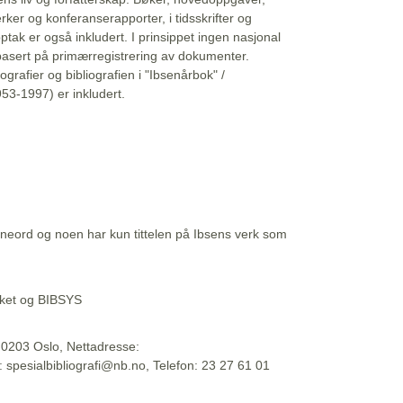
erker og konferanserapporter, i tidsskrifter og
ptak er også inkludert. I prinsippet ingen nasjonal
basert på primærregistrering av dokumenter.
liografier og bibliografien i "Ibsenårbok" /
53-1997) er inkludert.
eord og noen har kun tittelen på Ibsens verk som
teket og BIBSYS
, 0203 Oslo, Nettadresse:
t: spesialbibliografi@nb.no, Telefon: 23 27 61 01
 09:45:34