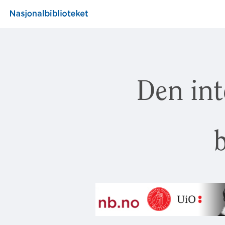
Den int
b