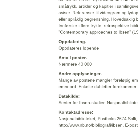
småtrykk, artikler og kapitler i samlingsv
aviser. Referanser til videogram og lydop
eller språklig begrensning. Hovedsaklig 
Innførsler i flere trykte, retrospektive bib
"Contemporary approaches to Ibsen" (19
Oppdatering:
Oppdateres løpende
Antall poster:
Nærmere 40 000
Andre opplysninger:
Mange av postene mangler foreløpig emn
emneord. Enkelte dubletter forekommer.
Datakilde:
Senter for Ibsen-studier, Nasjonalbiblio
Kontaktadresse:
Nasjonalbiblioteket, Postboks 2674 Solli
http://www.nb.no/bibliografi/ibsen, E-pos
Beskrivelsen sist oppdatert: 2022-06-20