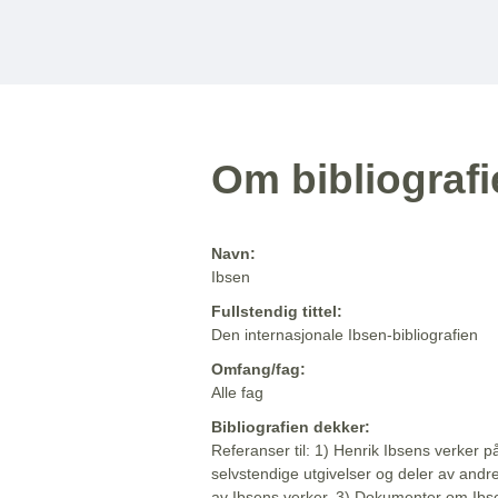
Om bibliograf
Navn:
Ibsen
Fullstendig tittel:
Den internasjonale Ibsen-bibliografien
Omfang/fag:
Alle fag
Bibliografien dekker:
Referanser til: 1) Henrik Ibsens verker p
selvstendige utgivelser og deler av andr
av Ibsens verker. 3) Dokumenter om Ibse