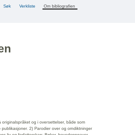
Søk
Verkliste
Om bibliografien
ien
å originalspråket og i oversettelser, både som
e publikasjoner. 2) Parodier over og omdiktninger
ns liv og forfatterskap: Bøker, hovedoppgaver,