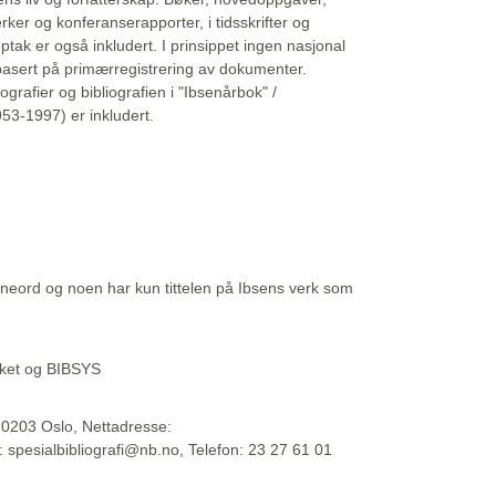
erker og konferanserapporter, i tidsskrifter og
ptak er også inkludert. I prinsippet ingen nasjonal
basert på primærregistrering av dokumenter.
liografier og bibliografien i "Ibsenårbok" /
53-1997) er inkludert.
eord og noen har kun tittelen på Ibsens verk som
teket og BIBSYS
, 0203 Oslo, Nettadresse:
t: spesialbibliografi@nb.no, Telefon: 23 27 61 01
 09:45:34