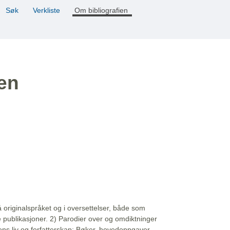
Søk
Verkliste
Om bibliografien
ien
å originalspråket og i oversettelser, både som
e publikasjoner. 2) Parodier over og omdiktninger
ns liv og forfatterskap: Bøker, hovedoppgaver,