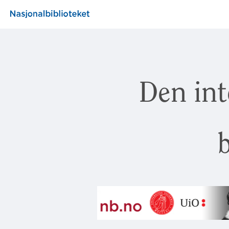
Den int
b