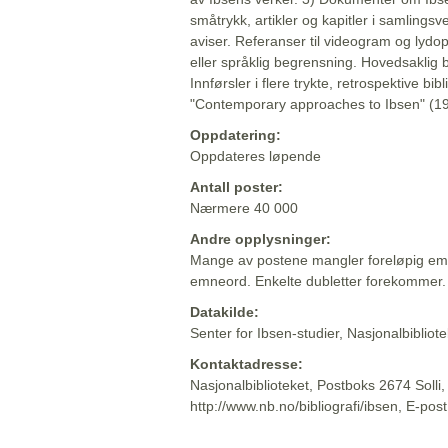
småtrykk, artikler og kapitler i samlingsv
aviser. Referanser til videogram og lydop
eller språklig begrensning. Hovedsaklig 
Innførsler i flere trykte, retrospektive bib
"Contemporary approaches to Ibsen" (19
Oppdatering:
Oppdateres løpende
Antall poster:
Nærmere 40 000
Andre opplysninger:
Mange av postene mangler foreløpig emn
emneord. Enkelte dubletter forekommer.
Datakilde:
Senter for Ibsen-studier, Nasjonalbiblio
Kontaktadresse:
Nasjonalbiblioteket, Postboks 2674 Solli
http://www.nb.no/bibliografi/ibsen, E-pos
Beskrivelsen sist oppdatert: 2022-06-20