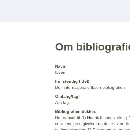
Om bibliograf
Navn:
Ibsen
Fullstendig tittel:
Den internasjonale Ibsen-bibliografien
Omfang/fag:
Alle fag
Bibliografien dekker:
Referanser til: 1) Henrik Ibsens verker p
selvstendige utgivelser og deler av andr
av Ibsens verker. 3) Dokumenter om Ibse