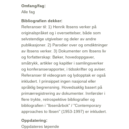
Omfang/fag:
Alle fag
Bibliografien dekker:
Referanser til: 1) Henrik Ibsens verker på
originalspråket og i oversettelser, både som
selvstendige utgivelser og deler av andre
publikasjoner. 2) Parodier over og omdiktninger
av Ibsens verker. 3) Dokumenter om Ibsens liv
og forfatterskap: Bøker, hovedoppgaver,
småtrykk, artikler og kapitler i samlingsverker
og konferanserapporter, i tidsskrifter og aviser.
Referanser til videogram og lydopptak er også
inkludert. I prinsippet ingen nasjonal eller
språklig begrensning. Hovedsaklig basert på
primærregistrering av dokumenter. Innførsler i
flere trykte, retrospektive bibliografier og
bibliografien i "Ibsenårbok" / "Contemporary
approaches to Ibsen" (1953-1997) er inkludert.
Oppdatering:
Oppdateres løpende