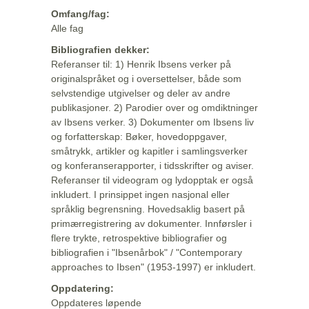
Omfang/fag:
Alle fag
Bibliografien dekker:
Referanser til: 1) Henrik Ibsens verker på
originalspråket og i oversettelser, både som
selvstendige utgivelser og deler av andre
publikasjoner. 2) Parodier over og omdiktninger
av Ibsens verker. 3) Dokumenter om Ibsens liv
og forfatterskap: Bøker, hovedoppgaver,
småtrykk, artikler og kapitler i samlingsverker
og konferanserapporter, i tidsskrifter og aviser.
Referanser til videogram og lydopptak er også
inkludert. I prinsippet ingen nasjonal eller
språklig begrensning. Hovedsaklig basert på
primærregistrering av dokumenter. Innførsler i
flere trykte, retrospektive bibliografier og
bibliografien i "Ibsenårbok" / "Contemporary
approaches to Ibsen" (1953-1997) er inkludert.
Oppdatering:
Oppdateres løpende