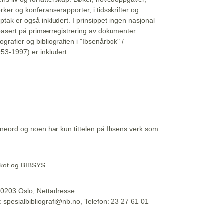
erker og konferanserapporter, i tidsskrifter og
ptak er også inkludert. I prinsippet ingen nasjonal
basert på primærregistrering av dokumenter.
liografier og bibliografien i "Ibsenårbok" /
53-1997) er inkludert.
eord og noen har kun tittelen på Ibsens verk som
teket og BIBSYS
, 0203 Oslo, Nettadresse:
t: spesialbibliografi@nb.no, Telefon: 23 27 61 01
 09:45:34