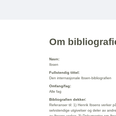
Om bibliograf
Navn:
Ibsen
Fullstendig tittel:
Den internasjonale Ibsen-bibliografien
Omfang/fag:
Alle fag
Bibliografien dekker:
Referanser til: 1) Henrik Ibsens verker p
selvstendige utgivelser og deler av andr
av Ibsens verker. 3) Dokumenter om Ibse