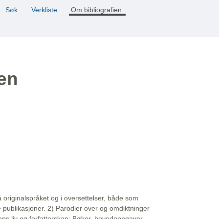
Søk
Verkliste
Om bibliografien
ien
å originalspråket og i oversettelser, både som
e publikasjoner. 2) Parodier over og omdiktninger
ns liv og forfatterskap: Bøker, hovedoppgaver,