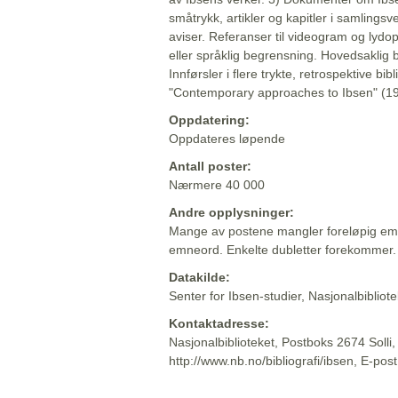
småtrykk, artikler og kapitler i samlingsv
aviser. Referanser til videogram og lydop
eller språklig begrensning. Hovedsaklig 
Innførsler i flere trykte, retrospektive bib
"Contemporary approaches to Ibsen" (19
Oppdatering:
Oppdateres løpende
Antall poster:
Nærmere 40 000
Andre opplysninger:
Mange av postene mangler foreløpig emn
emneord. Enkelte dubletter forekommer.
Datakilde:
Senter for Ibsen-studier, Nasjonalbiblio
Kontaktadresse:
Nasjonalbiblioteket, Postboks 2674 Solli
http://www.nb.no/bibliografi/ibsen, E-pos
Beskrivelsen sist oppdatert: 2022-06-20