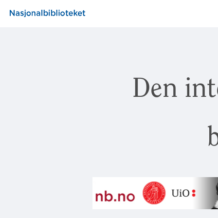
Den int
b