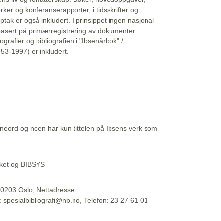
erker og konferanserapporter, i tidsskrifter og
ptak er også inkludert. I prinsippet ingen nasjonal
basert på primærregistrering av dokumenter.
liografier og bibliografien i "Ibsenårbok" /
53-1997) er inkludert.
eord og noen har kun tittelen på Ibsens verk som
teket og BIBSYS
, 0203 Oslo, Nettadresse:
t: spesialbibliografi@nb.no, Telefon: 23 27 61 01
 09:45:34