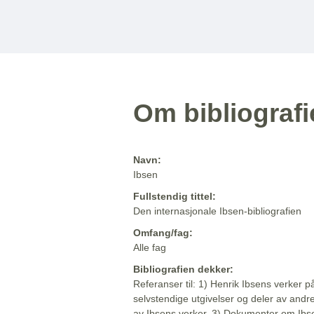
Om bibliograf
Navn:
Ibsen
Fullstendig tittel:
Den internasjonale Ibsen-bibliografien
Omfang/fag:
Alle fag
Bibliografien dekker:
Referanser til: 1) Henrik Ibsens verker p
selvstendige utgivelser og deler av andr
av Ibsens verker. 3) Dokumenter om Ibse