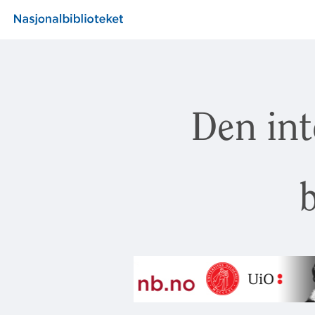
Den int
b