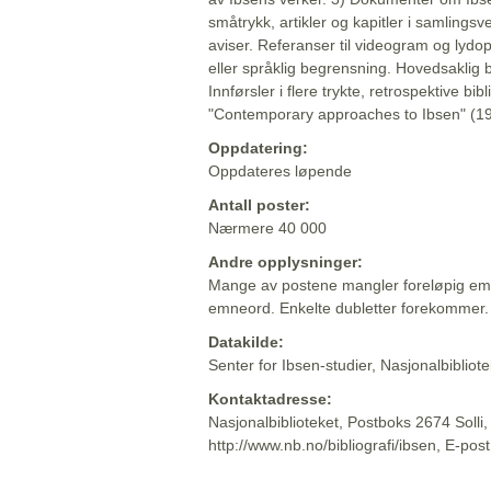
småtrykk, artikler og kapitler i samlingsv
aviser. Referanser til videogram og lydop
eller språklig begrensning. Hovedsaklig 
Innførsler i flere trykte, retrospektive bib
"Contemporary approaches to Ibsen" (19
Oppdatering:
Oppdateres løpende
Antall poster:
Nærmere 40 000
Andre opplysninger:
Mange av postene mangler foreløpig emn
emneord. Enkelte dubletter forekommer.
Datakilde:
Senter for Ibsen-studier, Nasjonalbiblio
Kontaktadresse:
Nasjonalbiblioteket, Postboks 2674 Solli
http://www.nb.no/bibliografi/ibsen, E-pos
Beskrivelsen sist oppdatert: 2022-06-20