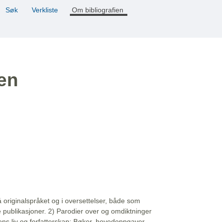
Søk
Verkliste
Om bibliografien
ien
å originalspråket og i oversettelser, både som
e publikasjoner. 2) Parodier over og omdiktninger
ns liv og forfatterskap: Bøker, hovedoppgaver,