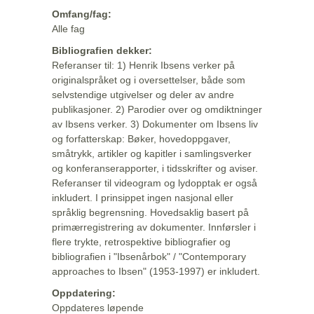
Omfang/fag:
Alle fag
Bibliografien dekker:
Referanser til: 1) Henrik Ibsens verker på
originalspråket og i oversettelser, både som
selvstendige utgivelser og deler av andre
publikasjoner. 2) Parodier over og omdiktninger
av Ibsens verker. 3) Dokumenter om Ibsens liv
og forfatterskap: Bøker, hovedoppgaver,
småtrykk, artikler og kapitler i samlingsverker
og konferanserapporter, i tidsskrifter og aviser.
Referanser til videogram og lydopptak er også
inkludert. I prinsippet ingen nasjonal eller
språklig begrensning. Hovedsaklig basert på
primærregistrering av dokumenter. Innførsler i
flere trykte, retrospektive bibliografier og
bibliografien i "Ibsenårbok" / "Contemporary
approaches to Ibsen" (1953-1997) er inkludert.
Oppdatering:
Oppdateres løpende