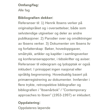
Omfang/fag:
Alle fag
Bibliografien dekker:
Referanser til: 1) Henrik Ibsens verker på
originalspråket og i oversettelser, både som
selvstendige utgivelser og deler av andre
publikasjoner. 2) Parodier over og omdiktninger
av Ibsens verker. 3) Dokumenter om Ibsens liv
og forfatterskap: Bøker, hovedoppgaver,
småtrykk, artikler og kapitler i samlingsverker
og konferanserapporter, i tidsskrifter og aviser.
Referanser til videogram og lydopptak er også
inkludert. I prinsippet ingen nasjonal eller
språklig begrensning. Hovedsaklig basert på
primærregistrering av dokumenter. Innførsler i
flere trykte, retrospektive bibliografier og
bibliografien i "Ibsenårbok" / "Contemporary
approaches to Ibsen" (1953-1997) er inkludert.
Oppdatering:
Oppdateres løpende