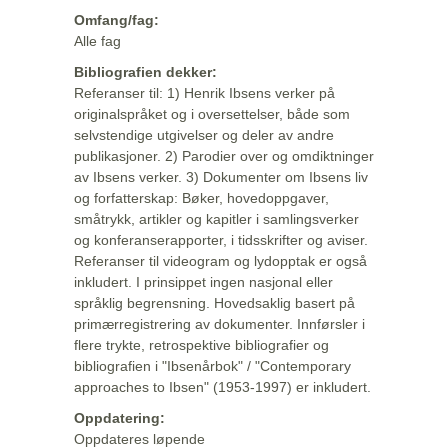
Omfang/fag:
Alle fag
Bibliografien dekker:
Referanser til: 1) Henrik Ibsens verker på
originalspråket og i oversettelser, både som
selvstendige utgivelser og deler av andre
publikasjoner. 2) Parodier over og omdiktninger
av Ibsens verker. 3) Dokumenter om Ibsens liv
og forfatterskap: Bøker, hovedoppgaver,
småtrykk, artikler og kapitler i samlingsverker
og konferanserapporter, i tidsskrifter og aviser.
Referanser til videogram og lydopptak er også
inkludert. I prinsippet ingen nasjonal eller
språklig begrensning. Hovedsaklig basert på
primærregistrering av dokumenter. Innførsler i
flere trykte, retrospektive bibliografier og
bibliografien i "Ibsenårbok" / "Contemporary
approaches to Ibsen" (1953-1997) er inkludert.
Oppdatering:
Oppdateres løpende