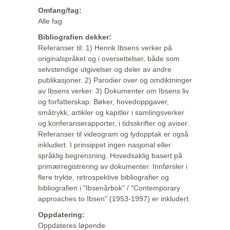
Omfang/fag:
Alle fag
Bibliografien dekker:
Referanser til: 1) Henrik Ibsens verker på
originalspråket og i oversettelser, både som
selvstendige utgivelser og deler av andre
publikasjoner. 2) Parodier over og omdiktninger
av Ibsens verker. 3) Dokumenter om Ibsens liv
og forfatterskap: Bøker, hovedoppgaver,
småtrykk, artikler og kapitler i samlingsverker
og konferanserapporter, i tidsskrifter og aviser.
Referanser til videogram og lydopptak er også
inkludert. I prinsippet ingen nasjonal eller
språklig begrensning. Hovedsaklig basert på
primærregistrering av dokumenter. Innførsler i
flere trykte, retrospektive bibliografier og
bibliografien i "Ibsenårbok" / "Contemporary
approaches to Ibsen" (1953-1997) er inkludert.
Oppdatering:
Oppdateres løpende