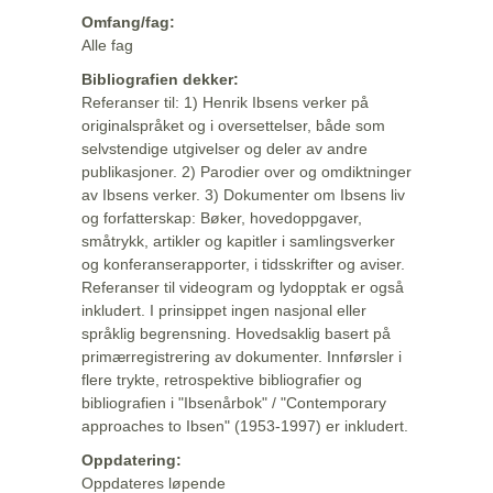
Omfang/fag:
Alle fag
Bibliografien dekker:
Referanser til: 1) Henrik Ibsens verker på
originalspråket og i oversettelser, både som
selvstendige utgivelser og deler av andre
publikasjoner. 2) Parodier over og omdiktninger
av Ibsens verker. 3) Dokumenter om Ibsens liv
og forfatterskap: Bøker, hovedoppgaver,
småtrykk, artikler og kapitler i samlingsverker
og konferanserapporter, i tidsskrifter og aviser.
Referanser til videogram og lydopptak er også
inkludert. I prinsippet ingen nasjonal eller
språklig begrensning. Hovedsaklig basert på
primærregistrering av dokumenter. Innførsler i
flere trykte, retrospektive bibliografier og
bibliografien i "Ibsenårbok" / "Contemporary
approaches to Ibsen" (1953-1997) er inkludert.
Oppdatering:
Oppdateres løpende