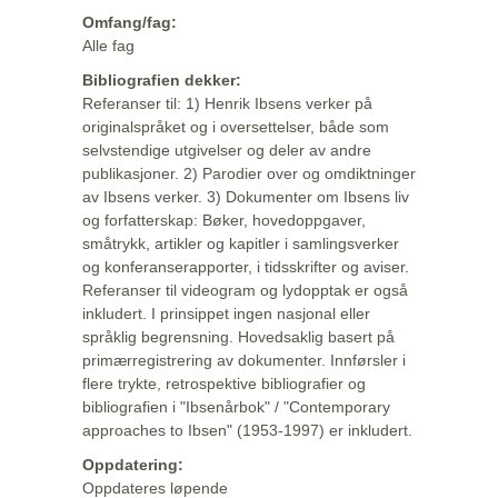
Omfang/fag:
Alle fag
Bibliografien dekker:
Referanser til: 1) Henrik Ibsens verker på
originalspråket og i oversettelser, både som
selvstendige utgivelser og deler av andre
publikasjoner. 2) Parodier over og omdiktninger
av Ibsens verker. 3) Dokumenter om Ibsens liv
og forfatterskap: Bøker, hovedoppgaver,
småtrykk, artikler og kapitler i samlingsverker
og konferanserapporter, i tidsskrifter og aviser.
Referanser til videogram og lydopptak er også
inkludert. I prinsippet ingen nasjonal eller
språklig begrensning. Hovedsaklig basert på
primærregistrering av dokumenter. Innførsler i
flere trykte, retrospektive bibliografier og
bibliografien i "Ibsenårbok" / "Contemporary
approaches to Ibsen" (1953-1997) er inkludert.
Oppdatering:
Oppdateres løpende