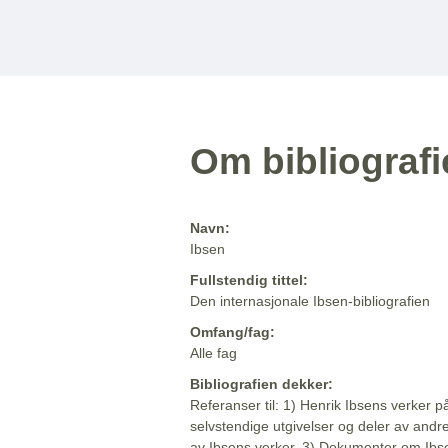
Om bibliograf
Navn:
Ibsen
Fullstendig tittel:
Den internasjonale Ibsen-bibliografien
Omfang/fag:
Alle fag
Bibliografien dekker:
Referanser til: 1) Henrik Ibsens verker p
selvstendige utgivelser og deler av andr
av Ibsens verker. 3) Dokumenter om Ibse