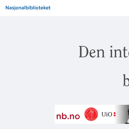
Den int
b