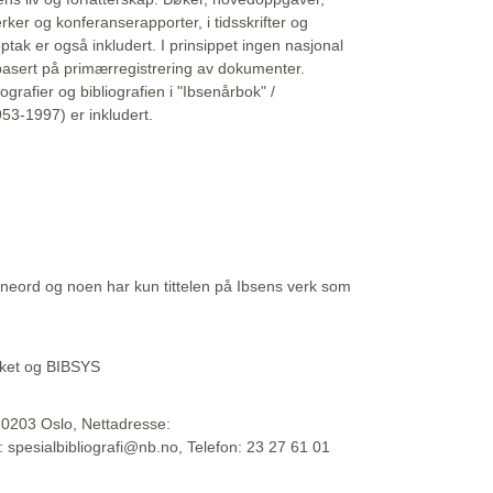
erker og konferanserapporter, i tidsskrifter og
ptak er også inkludert. I prinsippet ingen nasjonal
basert på primærregistrering av dokumenter.
liografier og bibliografien i "Ibsenårbok" /
53-1997) er inkludert.
eord og noen har kun tittelen på Ibsens verk som
teket og BIBSYS
, 0203 Oslo, Nettadresse:
t: spesialbibliografi@nb.no, Telefon: 23 27 61 01
 09:45:34