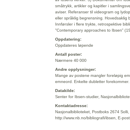
småtrykk, artikler og kapitler i samlingsv
aviser. Referanser til videogram og lydop
eller språklig begrensning. Hovedsaklig 
Innførsler i flere trykte, retrospektive bib
"Contemporary approaches to Ibsen" (19
Oppdatering:
Oppdateres løpende
Antall poster:
Nærmere 40 000
Andre opplysninger:
Mange av postene mangler foreløpig emn
emneord. Enkelte dubletter forekommer.
Datakilde:
Senter for Ibsen-studier, Nasjonalbiblio
Kontaktadresse:
Nasjonalbiblioteket, Postboks 2674 Solli
http://www.nb.no/bibliografi/ibsen, E-pos
Beskrivelsen sist oppdatert: 2022-06-20