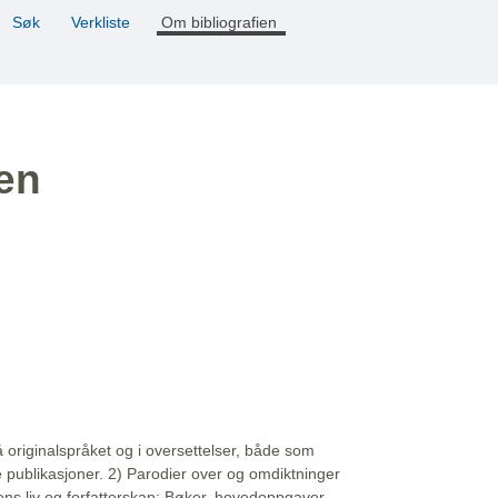
Søk
Verkliste
Om bibliografien
ien
å originalspråket og i oversettelser, både som
e publikasjoner. 2) Parodier over og omdiktninger
ns liv og forfatterskap: Bøker, hovedoppgaver,