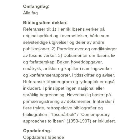
Omfang/fag:
Alle fag
Bibliografien dekker:
Referanser til: 1) Henrik Ibsens verker på
originalspråket og i oversettelser, både som
selvstendige utgivelser og deler av andre
publikasjoner. 2) Parodier over og omdiktninger
av Ibsens verker. 3) Dokumenter om Ibsens liv
og forfatterskap: Bøker, hovedoppgaver,
småtrykk, artikler og kapitler i samlingsverker
og konferanserapporter, i tidsskrifter og aviser.
Referanser til videogram og lydopptak er også
inkludert. I prinsippet ingen nasjonal eller
språklig begrensning. Hovedsaklig basert på
primærregistrering av dokumenter. Innførsler i
flere trykte, retrospektive bibliografier og
bibliografien i "Ibsenårbok" / "Contemporary
approaches to Ibsen" (1953-1997) er inkludert.
Oppdatering:
Oppdateres løpende