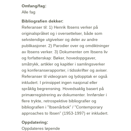
Omfang/fag:
Alle fag
Bibliografien dekker:
Referanser til: 1) Henrik Ibsens verker på
originalspråket og i oversettelser, både som
selvstendige utgivelser og deler av andre
publikasjoner. 2) Parodier over og omdiktninger
av Ibsens verker. 3) Dokumenter om Ibsens liv
og forfatterskap: Bøker, hovedoppgaver,
småtrykk, artikler og kapitler i samlingsverker
og konferanserapporter, i tidsskrifter og aviser.
Referanser til videogram og lydopptak er også
inkludert. I prinsippet ingen nasjonal eller
språklig begrensning. Hovedsaklig basert på
primærregistrering av dokumenter. Innførsler i
flere trykte, retrospektive bibliografier og
bibliografien i "Ibsenårbok" / "Contemporary
approaches to Ibsen" (1953-1997) er inkludert.
Oppdatering:
Oppdateres løpende