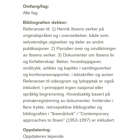
Omfang/fag:
Alle fag
Bibliografien dekker:
Referanser til: 1) Henrik Ibsens verker på
originalspråket og i oversettelser, både som
selvstendige utgivelser og deler av andre
publikasjoner. 2) Parodier over og omdiktninger
av Ibsens verker. 3) Dokumenter om Ibsens liv
og forfatterskap: Bøker, hovedoppgaver,
småtrykk, artikler og kapitler i samlingsverker
og konferanserapporter, i tidsskrifter og aviser.
Referanser til videogram og lydopptak er også
inkludert. I prinsippet ingen nasjonal eller
språklig begrensning. Hovedsaklig basert på
primærregistrering av dokumenter. Innførsler i
flere trykte, retrospektive bibliografier og
bibliografien i "Ibsenårbok" / "Contemporary
approaches to Ibsen" (1953-1997) er inkludert.
Oppdatering:
Oppdateres løpende