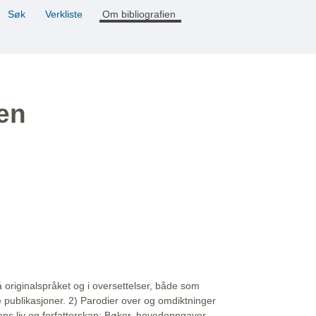
Søk
Verkliste
Om bibliografien
ien
å originalspråket og i oversettelser, både som
e publikasjoner. 2) Parodier over og omdiktninger
ns liv og forfatterskap: Bøker, hovedoppgaver,