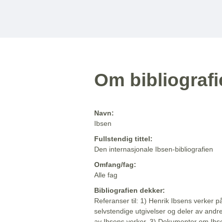
Om bibliograf
Navn:
Ibsen
Fullstendig tittel:
Den internasjonale Ibsen-bibliografien
Omfang/fag:
Alle fag
Bibliografien dekker:
Referanser til: 1) Henrik Ibsens verker p
selvstendige utgivelser og deler av andr
av Ibsens verker. 3) Dokumenter om Ibse