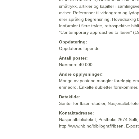
småtrykk, artikler og kapitler i samlingsv
aviser. Referanser til videogram og lydop
eller språklig begrensning. Hovedsaklig 
Innførsler i flere trykte, retrospektive bib
"Contemporary approaches to Ibsen" (19
Oppdatering:
Oppdateres løpende
Antall poster:
Nærmere 40 000
Andre opplysninger:
Mange av postene mangler foreløpig emn
emneord. Enkelte dubletter forekommer.
Datakilde:
Senter for Ibsen-studier, Nasjonalbiblio
Kontaktadresse:
Nasjonalbiblioteket, Postboks 2674 Solli
http://www.nb.no/bibliografi/ibsen, E-pos
Beskrivelsen sist oppdatert: 2022-06-20