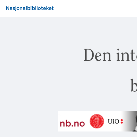
Den int
b