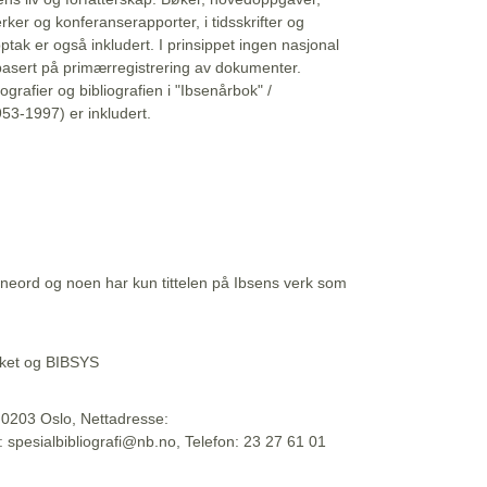
erker og konferanserapporter, i tidsskrifter og
ptak er også inkludert. I prinsippet ingen nasjonal
basert på primærregistrering av dokumenter.
liografier og bibliografien i "Ibsenårbok" /
53-1997) er inkludert.
eord og noen har kun tittelen på Ibsens verk som
teket og BIBSYS
, 0203 Oslo, Nettadresse:
t: spesialbibliografi@nb.no, Telefon: 23 27 61 01
 09:45:34