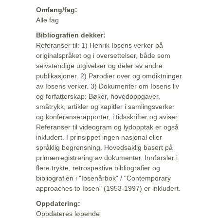
Omfang/fag:
Alle fag
Bibliografien dekker:
Referanser til: 1) Henrik Ibsens verker på
originalspråket og i oversettelser, både som
selvstendige utgivelser og deler av andre
publikasjoner. 2) Parodier over og omdiktninger
av Ibsens verker. 3) Dokumenter om Ibsens liv
og forfatterskap: Bøker, hovedoppgaver,
småtrykk, artikler og kapitler i samlingsverker
og konferanserapporter, i tidsskrifter og aviser.
Referanser til videogram og lydopptak er også
inkludert. I prinsippet ingen nasjonal eller
språklig begrensning. Hovedsaklig basert på
primærregistrering av dokumenter. Innførsler i
flere trykte, retrospektive bibliografier og
bibliografien i "Ibsenårbok" / "Contemporary
approaches to Ibsen" (1953-1997) er inkludert.
Oppdatering:
Oppdateres løpende