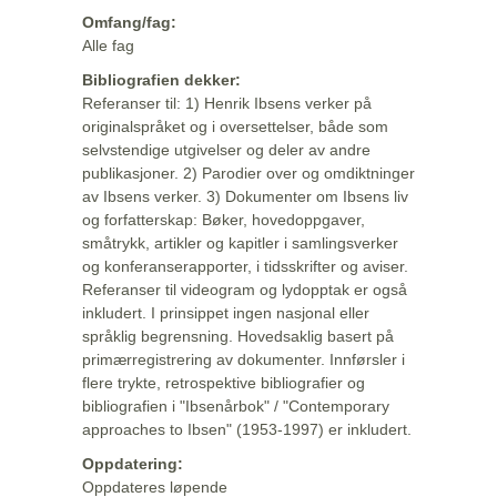
Omfang/fag:
Alle fag
Bibliografien dekker:
Referanser til: 1) Henrik Ibsens verker på
originalspråket og i oversettelser, både som
selvstendige utgivelser og deler av andre
publikasjoner. 2) Parodier over og omdiktninger
av Ibsens verker. 3) Dokumenter om Ibsens liv
og forfatterskap: Bøker, hovedoppgaver,
småtrykk, artikler og kapitler i samlingsverker
og konferanserapporter, i tidsskrifter og aviser.
Referanser til videogram og lydopptak er også
inkludert. I prinsippet ingen nasjonal eller
språklig begrensning. Hovedsaklig basert på
primærregistrering av dokumenter. Innførsler i
flere trykte, retrospektive bibliografier og
bibliografien i "Ibsenårbok" / "Contemporary
approaches to Ibsen" (1953-1997) er inkludert.
Oppdatering:
Oppdateres løpende