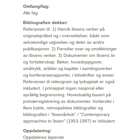
Omfang/fag:
Alle fag
Bibliografien dekker:
Referanser til: 1) Henrik Ibsens verker på
originalspråket og i oversettelser, både som
selvstendige utgivelser og deler av andre
publikasjoner. 2) Parodier over og omdiktninger
av Ibsens verker. 3) Dokumenter om Ibsens liv
og forfatterskap: Bøker, hovedoppgaver,
småtrykk, artikler og kapitler i samlingsverker
og konferanserapporter, i tidsskrifter og aviser.
Referanser til videogram og lydopptak er også
inkludert. I prinsippet ingen nasjonal eller
språklig begrensning. Hovedsaklig basert på
primærregistrering av dokumenter. Innførsler i
flere trykte, retrospektive bibliografier og
bibliografien i "Ibsenårbok" / "Contemporary
approaches to Ibsen" (1953-1997) er inkludert.
Oppdatering:
Oppdateres løpende