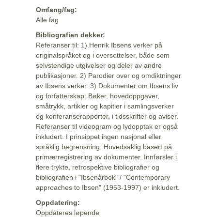
Omfang/fag:
Alle fag
Bibliografien dekker:
Referanser til: 1) Henrik Ibsens verker på
originalspråket og i oversettelser, både som
selvstendige utgivelser og deler av andre
publikasjoner. 2) Parodier over og omdiktninger
av Ibsens verker. 3) Dokumenter om Ibsens liv
og forfatterskap: Bøker, hovedoppgaver,
småtrykk, artikler og kapitler i samlingsverker
og konferanserapporter, i tidsskrifter og aviser.
Referanser til videogram og lydopptak er også
inkludert. I prinsippet ingen nasjonal eller
språklig begrensning. Hovedsaklig basert på
primærregistrering av dokumenter. Innførsler i
flere trykte, retrospektive bibliografier og
bibliografien i "Ibsenårbok" / "Contemporary
approaches to Ibsen" (1953-1997) er inkludert.
Oppdatering:
Oppdateres løpende