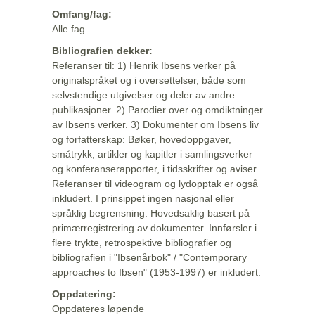
Omfang/fag:
Alle fag
Bibliografien dekker:
Referanser til: 1) Henrik Ibsens verker på
originalspråket og i oversettelser, både som
selvstendige utgivelser og deler av andre
publikasjoner. 2) Parodier over og omdiktninger
av Ibsens verker. 3) Dokumenter om Ibsens liv
og forfatterskap: Bøker, hovedoppgaver,
småtrykk, artikler og kapitler i samlingsverker
og konferanserapporter, i tidsskrifter og aviser.
Referanser til videogram og lydopptak er også
inkludert. I prinsippet ingen nasjonal eller
språklig begrensning. Hovedsaklig basert på
primærregistrering av dokumenter. Innførsler i
flere trykte, retrospektive bibliografier og
bibliografien i "Ibsenårbok" / "Contemporary
approaches to Ibsen" (1953-1997) er inkludert.
Oppdatering:
Oppdateres løpende