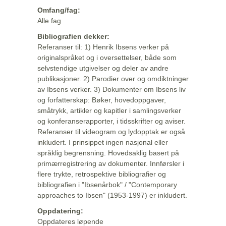
Omfang/fag:
Alle fag
Bibliografien dekker:
Referanser til: 1) Henrik Ibsens verker på
originalspråket og i oversettelser, både som
selvstendige utgivelser og deler av andre
publikasjoner. 2) Parodier over og omdiktninger
av Ibsens verker. 3) Dokumenter om Ibsens liv
og forfatterskap: Bøker, hovedoppgaver,
småtrykk, artikler og kapitler i samlingsverker
og konferanserapporter, i tidsskrifter og aviser.
Referanser til videogram og lydopptak er også
inkludert. I prinsippet ingen nasjonal eller
språklig begrensning. Hovedsaklig basert på
primærregistrering av dokumenter. Innførsler i
flere trykte, retrospektive bibliografier og
bibliografien i "Ibsenårbok" / "Contemporary
approaches to Ibsen" (1953-1997) er inkludert.
Oppdatering:
Oppdateres løpende