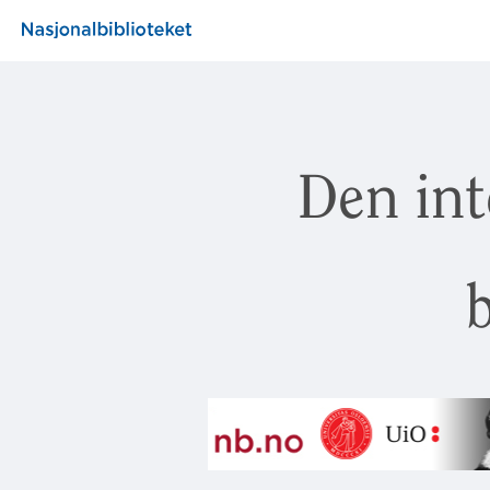
Den int
b