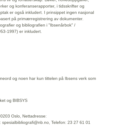
erker og konferanserapporter, i tidsskrifter og
ptak er også inkludert. I prinsippet ingen nasjonal
basert på primærregistrering av dokumenter.
liografier og bibliografien i "Ibsenårbok" /
53-1997) er inkludert.
eord og noen har kun tittelen på Ibsens verk som
teket og BIBSYS
, 0203 Oslo, Nettadresse:
t: spesialbibliografi@nb.no, Telefon: 23 27 61 01
 09:45:34