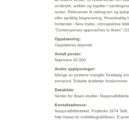
småtrykk, artikler og kapitler i samlingsv
aviser. Referanser til videogram og lydop
eller språklig begrensning. Hovedsaklig 
Innførsler i flere trykte, retrospektive bib
"Contemporary approaches to Ibsen" (19
Oppdatering:
Oppdateres løpende
Antall poster:
Nærmere 40 000
Andre opplysninger:
Mange av postene mangler foreløpig emn
emneord. Enkelte dubletter forekommer.
Datakilde:
Senter for Ibsen-studier, Nasjonalbiblio
Kontaktadresse:
Nasjonalbiblioteket, Postboks 2674 Solli
http://www.nb.no/bibliografi/ibsen, E-pos
Beskrivelsen sist oppdatert: 2022-06-20