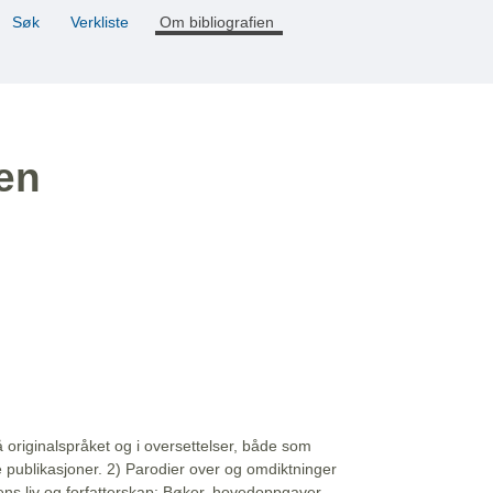
Søk
Verkliste
Om bibliografien
ien
å originalspråket og i oversettelser, både som
e publikasjoner. 2) Parodier over og omdiktninger
ns liv og forfatterskap: Bøker, hovedoppgaver,