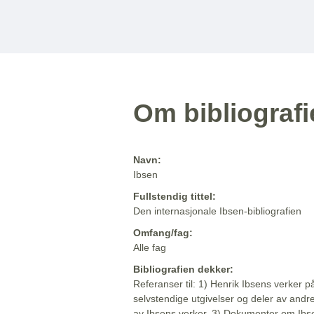
Om bibliograf
Navn:
Ibsen
Fullstendig tittel:
Den internasjonale Ibsen-bibliografien
Omfang/fag:
Alle fag
Bibliografien dekker:
Referanser til: 1) Henrik Ibsens verker p
selvstendige utgivelser og deler av andr
av Ibsens verker. 3) Dokumenter om Ibse