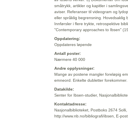
småtrykk, artikler og kapitler i samlingsv
aviser. Referanser til videogram og lydop
eller språklig begrensning. Hovedsaklig 
Innførsler i flere trykte, retrospektive bib
"Contemporary approaches to Ibsen" (19
Oppdatering:
Oppdateres løpende
Antall poster:
Nærmere 40 000
Andre opplysninger:
Mange av postene mangler foreløpig emn
emneord. Enkelte dubletter forekommer.
Datakilde:
Senter for Ibsen-studier, Nasjonalbiblio
Kontaktadresse:
Nasjonalbiblioteket, Postboks 2674 Solli
http://www.nb.no/bibliografi/ibsen, E-pos
Beskrivelsen sist oppdatert: 2022-06-20