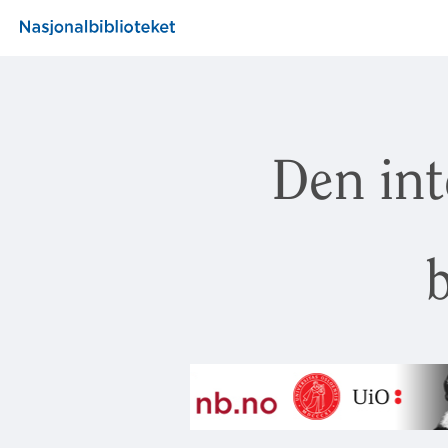
Den int
b