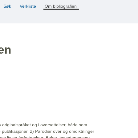
Søk
Verkliste
Om bibliografien
ien
å originalspråket og i oversettelser, både som
e publikasjoner. 2) Parodier over og omdiktninger
ns liv og forfatterskap: Bøker, hovedoppgaver,