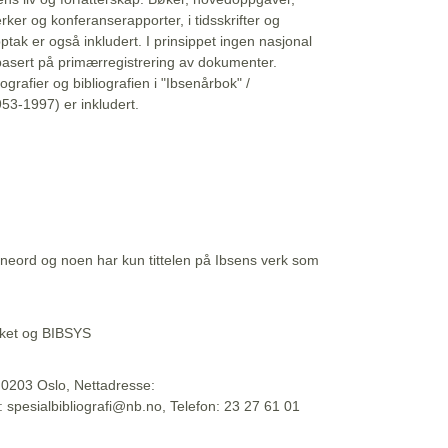
erker og konferanserapporter, i tidsskrifter og
ptak er også inkludert. I prinsippet ingen nasjonal
basert på primærregistrering av dokumenter.
liografier og bibliografien i "Ibsenårbok" /
53-1997) er inkludert.
eord og noen har kun tittelen på Ibsens verk som
teket og BIBSYS
, 0203 Oslo, Nettadresse:
t: spesialbibliografi@nb.no, Telefon: 23 27 61 01
 09:45:34