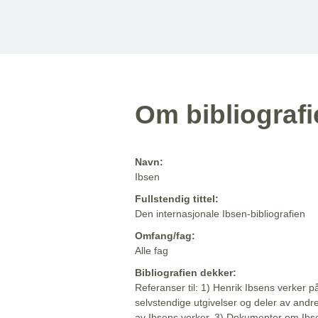
Om bibliograf
Navn:
Ibsen
Fullstendig tittel:
Den internasjonale Ibsen-bibliografien
Omfang/fag:
Alle fag
Bibliografien dekker:
Referanser til: 1) Henrik Ibsens verker p
selvstendige utgivelser og deler av andr
av Ibsens verker. 3) Dokumenter om Ibse