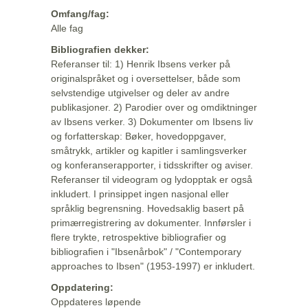
Omfang/fag:
Alle fag
Bibliografien dekker:
Referanser til: 1) Henrik Ibsens verker på
originalspråket og i oversettelser, både som
selvstendige utgivelser og deler av andre
publikasjoner. 2) Parodier over og omdiktninger
av Ibsens verker. 3) Dokumenter om Ibsens liv
og forfatterskap: Bøker, hovedoppgaver,
småtrykk, artikler og kapitler i samlingsverker
og konferanserapporter, i tidsskrifter og aviser.
Referanser til videogram og lydopptak er også
inkludert. I prinsippet ingen nasjonal eller
språklig begrensning. Hovedsaklig basert på
primærregistrering av dokumenter. Innførsler i
flere trykte, retrospektive bibliografier og
bibliografien i "Ibsenårbok" / "Contemporary
approaches to Ibsen" (1953-1997) er inkludert.
Oppdatering:
Oppdateres løpende