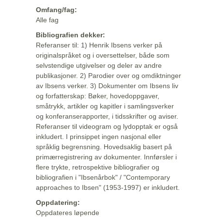
Omfang/fag:
Alle fag
Bibliografien dekker:
Referanser til: 1) Henrik Ibsens verker på
originalspråket og i oversettelser, både som
selvstendige utgivelser og deler av andre
publikasjoner. 2) Parodier over og omdiktninger
av Ibsens verker. 3) Dokumenter om Ibsens liv
og forfatterskap: Bøker, hovedoppgaver,
småtrykk, artikler og kapitler i samlingsverker
og konferanserapporter, i tidsskrifter og aviser.
Referanser til videogram og lydopptak er også
inkludert. I prinsippet ingen nasjonal eller
språklig begrensning. Hovedsaklig basert på
primærregistrering av dokumenter. Innførsler i
flere trykte, retrospektive bibliografier og
bibliografien i "Ibsenårbok" / "Contemporary
approaches to Ibsen" (1953-1997) er inkludert.
Oppdatering:
Oppdateres løpende