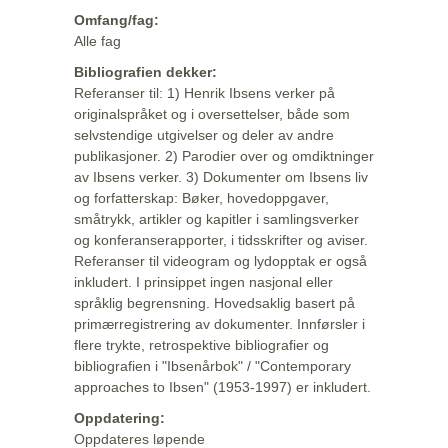
Omfang/fag:
Alle fag
Bibliografien dekker:
Referanser til: 1) Henrik Ibsens verker på
originalspråket og i oversettelser, både som
selvstendige utgivelser og deler av andre
publikasjoner. 2) Parodier over og omdiktninger
av Ibsens verker. 3) Dokumenter om Ibsens liv
og forfatterskap: Bøker, hovedoppgaver,
småtrykk, artikler og kapitler i samlingsverker
og konferanserapporter, i tidsskrifter og aviser.
Referanser til videogram og lydopptak er også
inkludert. I prinsippet ingen nasjonal eller
språklig begrensning. Hovedsaklig basert på
primærregistrering av dokumenter. Innførsler i
flere trykte, retrospektive bibliografier og
bibliografien i "Ibsenårbok" / "Contemporary
approaches to Ibsen" (1953-1997) er inkludert.
Oppdatering:
Oppdateres løpende