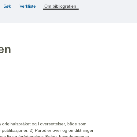
Søk
Verkliste
Om bibliografien
ien
å originalspråket og i oversettelser, både som
e publikasjoner. 2) Parodier over og omdiktninger
ns liv og forfatterskap: Bøker, hovedoppgaver,