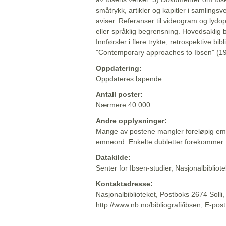
småtrykk, artikler og kapitler i samlingsv
aviser. Referanser til videogram og lydop
eller språklig begrensning. Hovedsaklig 
Innførsler i flere trykte, retrospektive bib
"Contemporary approaches to Ibsen" (19
Oppdatering:
Oppdateres løpende
Antall poster:
Nærmere 40 000
Andre opplysninger:
Mange av postene mangler foreløpig emn
emneord. Enkelte dubletter forekommer.
Datakilde:
Senter for Ibsen-studier, Nasjonalbiblio
Kontaktadresse:
Nasjonalbiblioteket, Postboks 2674 Solli
http://www.nb.no/bibliografi/ibsen, E-pos
Beskrivelsen sist oppdatert: 2022-06-20