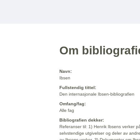
Om bibliograf
Navn:
Ibsen
Fullstendig tittel:
Den internasjonale Ibsen-bibliografien
Omfang/fag:
Alle fag
Bibliografien dekker:
Referanser til: 1) Henrik Ibsens verker p
selvstendige utgivelser og deler av andr
av Ibsens verker. 3) Dokumenter om Ibse