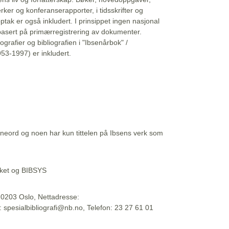
erker og konferanserapporter, i tidsskrifter og
ptak er også inkludert. I prinsippet ingen nasjonal
basert på primærregistrering av dokumenter.
liografier og bibliografien i "Ibsenårbok" /
53-1997) er inkludert.
eord og noen har kun tittelen på Ibsens verk som
teket og BIBSYS
, 0203 Oslo, Nettadresse:
t: spesialbibliografi@nb.no, Telefon: 23 27 61 01
 09:45:34