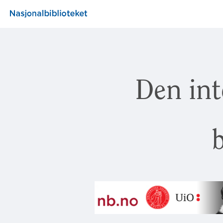
Den int
b