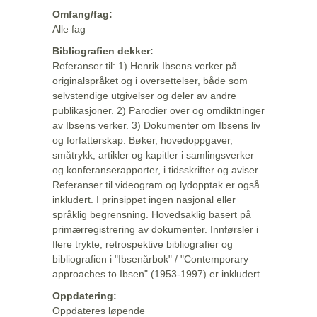
Omfang/fag:
Alle fag
Bibliografien dekker:
Referanser til: 1) Henrik Ibsens verker på
originalspråket og i oversettelser, både som
selvstendige utgivelser og deler av andre
publikasjoner. 2) Parodier over og omdiktninger
av Ibsens verker. 3) Dokumenter om Ibsens liv
og forfatterskap: Bøker, hovedoppgaver,
småtrykk, artikler og kapitler i samlingsverker
og konferanserapporter, i tidsskrifter og aviser.
Referanser til videogram og lydopptak er også
inkludert. I prinsippet ingen nasjonal eller
språklig begrensning. Hovedsaklig basert på
primærregistrering av dokumenter. Innførsler i
flere trykte, retrospektive bibliografier og
bibliografien i "Ibsenårbok" / "Contemporary
approaches to Ibsen" (1953-1997) er inkludert.
Oppdatering:
Oppdateres løpende