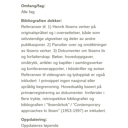
Omfang/fag:
Alle fag
Bibliografien dekker:
Referanser til: 1) Henrik Ibsens verker på
originalspråket og i oversettelser, både som
selvstendige utgivelser og deler av andre
publikasjoner. 2) Parodier over og omdiktninger
av Ibsens verker. 3) Dokumenter om Ibsens liv
og forfatterskap: Bøker, hovedoppgaver,
småtrykk, artikler og kapitler i samlingsverker
og konferanserapporter, i tidsskrifter og aviser.
Referanser til videogram og lydopptak er også
inkludert. I prinsippet ingen nasjonal eller
språklig begrensning. Hovedsaklig basert på
primærregistrering av dokumenter. Innførsler i
flere trykte, retrospektive bibliografier og
bibliografien i "Ibsenårbok" / "Contemporary
approaches to Ibsen" (1953-1997) er inkludert.
Oppdatering:
Oppdateres løpende