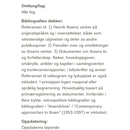
Omfang/fag:
Alle fag
Bibliografien dekker:
Referanser til: 1) Henrik Ibsens verker på
originalspråket og i oversettelser, både som
selvstendige utgivelser og deler av andre
publikasjoner. 2) Parodier over og omdiktninger
av Ibsens verker. 3) Dokumenter om Ibsens liv
og forfatterskap: Bøker, hovedoppgaver,
småtrykk, artikler og kapitler i samlingsverker
og konferanserapporter, i tidsskrifter og aviser.
Referanser til videogram og lydopptak er også
inkludert. I prinsippet ingen nasjonal eller
språklig begrensning. Hovedsaklig basert på
primærregistrering av dokumenter. Innførsler i
flere trykte, retrospektive bibliografier og
bibliografien i "Ibsenårbok" / "Contemporary
approaches to Ibsen" (1953-1997) er inkludert.
Oppdatering:
Oppdateres løpende