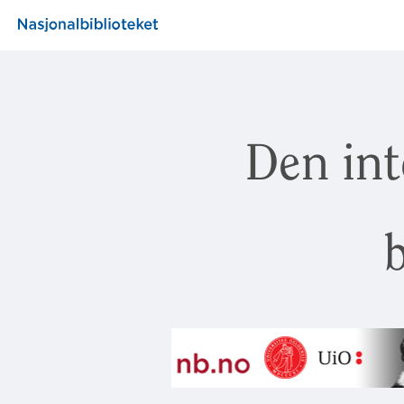
Den int
b