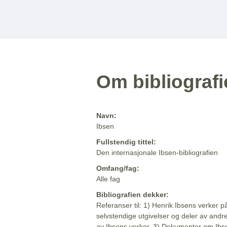
Om bibliograf
Navn:
Ibsen
Fullstendig tittel:
Den internasjonale Ibsen-bibliografien
Omfang/fag:
Alle fag
Bibliografien dekker:
Referanser til: 1) Henrik Ibsens verker p
selvstendige utgivelser og deler av andr
av Ibsens verker. 3) Dokumenter om Ibse