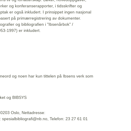
erker og konferanserapporter, i tidsskrifter og
ptak er også inkludert. I prinsippet ingen nasjonal
basert på primærregistrering av dokumenter.
liografier og bibliografien i "Ibsenårbok" /
53-1997) er inkludert.
eord og noen har kun tittelen på Ibsens verk som
teket og BIBSYS
, 0203 Oslo, Nettadresse:
t: spesialbibliografi@nb.no, Telefon: 23 27 61 01
 09:45:34