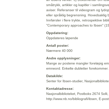
småtrykk, artikler og kapitler i samlingsv
aviser. Referanser til videogram og lydop
eller språklig begrensning. Hovedsaklig 
Innførsler i flere trykte, retrospektive bib
"Contemporary approaches to Ibsen" (19
Oppdatering:
Oppdateres løpende
Antall poster:
Nærmere 40 000
Andre opplysninger:
Mange av postene mangler foreløpig emn
emneord. Enkelte dubletter forekommer.
Datakilde:
Senter for Ibsen-studier, Nasjonalbiblio
Kontaktadresse:
Nasjonalbiblioteket, Postboks 2674 Solli
http://www.nb.no/bibliografi/ibsen, E-pos
Beskrivelsen sist oppdatert: 2022-06-20