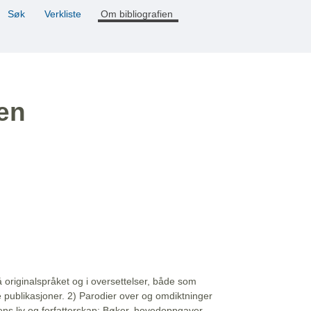
Søk
Verkliste
Om bibliografien
ien
å originalspråket og i oversettelser, både som
e publikasjoner. 2) Parodier over og omdiktninger
ns liv og forfatterskap: Bøker, hovedoppgaver,